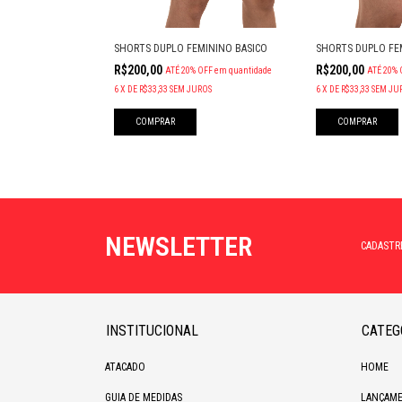
EMININO
SHORTS DUPLO FEMININO BASICO
SHORTS DUPLO FEM
R$200,00
R$200,00
OFF
em quantidade
ATÉ 20% OFF
em quantidade
ATÉ 20% 
ROS
6
X
DE
R$33,33
SEM JUROS
6
X
DE
R$33,33
SEM JU
COMPRAR
COMPRAR
NEWSLETTER
CADASTR
INSTITUCIONAL
CATEG
ATACADO
HOME
GUIA DE MEDIDAS
LANÇAME