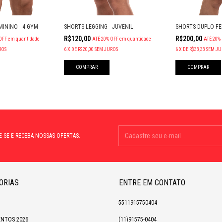
SHORTS DUPLO FE
ININO - 4 GYM
SHORTS LEGGING - JUVENIL
R$200,00
R$120,00
ATÉ 20%
OFF
em quantidade
ATÉ 20% OFF
em quantidade
6
X
DE
R$33,33
SEM JU
ROS
6
X
DE
R$20,00
SEM JUROS
COMPRAR
COMPRAR
E-SE E RECEBA NOSSAS OFERTAS.
ORIAS
ENTRE EM CONTATO
5511915750404
NTOS 2026
(11)91575-0404