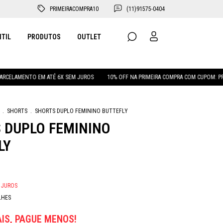
PRIMEIRACOMPRA10
(11)91575-0404
NTIL
PRODUTOS
OUTLET
O EM ATÉ 6X SEM JUROS
10% OFF NA PRIMEIRA COMPRA COM CUPOM: PRIMEIRACOM
.
SHORTS
.
SHORTS DUPLO FEMININO BUTTEFLY
 DUPLO FEMININO
LY
 JUROS
LHES
IS, PAGUE MENOS!