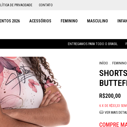
LÍTICA DE PRIVACIDADE
CONTATO
NTOS 2026
ACESSÓRIOS
FEMININO
MASCULINO
INFA
ENTREGAMOS PARA TODO O BRASIL
PARCELAMENT
INÍCIO
.
FEMININO
SHORTS
BUTTEF
R$200,00
6
X DE
R$33,33
SEM
VER MAIS DETA
COMPRE MA