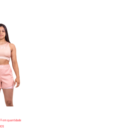
FF
em quantidade
ROS