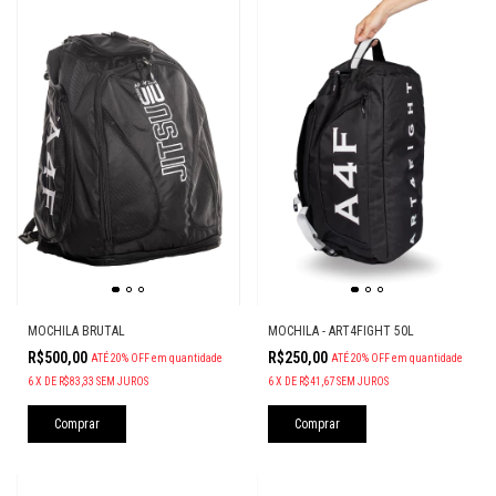
MOCHILA BRUTAL
MOCHILA - ART4FIGHT 50L
R$500,00
R$250,00
ATÉ 20% OFF
em quantidade
ATÉ 20% OFF
em quantidade
6
X
DE
R$83,33
SEM JUROS
6
X
DE
R$41,67
SEM JUROS