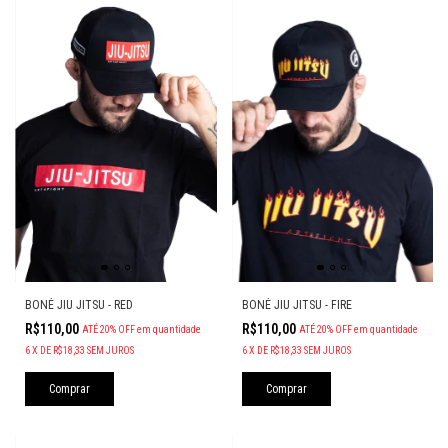
BONÉ JIU JITSU - RED
BONÉ JIU JITSU - FIRE
R$110,00
R$110,00
ATÉ 20% OFF
em quantidade
ATÉ 20% OFF
em quantidade
6
X
DE
R$18,33
SEM JUROS
6
X
DE
R$18,33
SEM JUROS