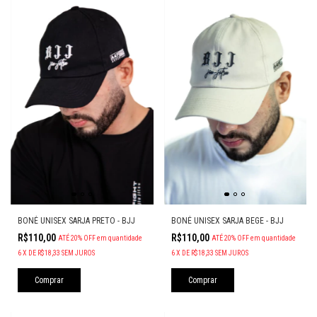
BONÉ UNISEX SARJA PRETO - BJJ
BONÉ UNISEX SARJA BEGE - BJJ
R$110,00
R$110,00
ATÉ 20% OFF
em quantidade
ATÉ 20% OFF
em quantidade
6
X
DE
R$18,33
SEM JUROS
6
X
DE
R$18,33
SEM JUROS