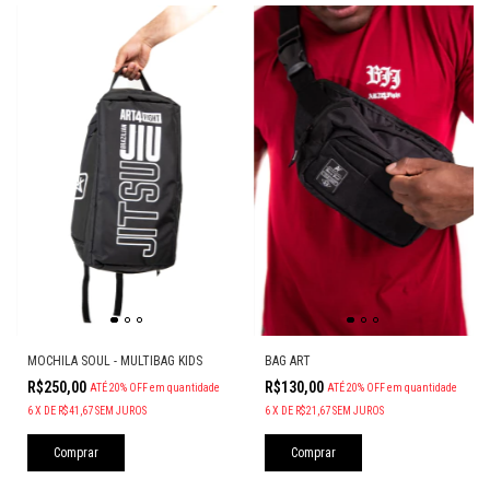
MOCHILA SOUL - MULTIBAG KIDS
BAG ART
R$250,00
R$130,00
ATÉ 20% OFF
em quantidade
ATÉ 20% OFF
em quantidade
6
X
DE
R$41,67
SEM JUROS
6
X
DE
R$21,67
SEM JUROS