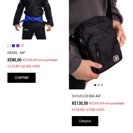
+2
FAIXAS - A4F
R$80,00
ATÉ 20% OFF
em quantidade
6
X
DE
R$13,33
SEM JUROS
COMPRAR
SHOUDLER BAG A4F
R$130,00
ATÉ 20% OFF
em quantidade
6
X
DE
R$21,67
SEM JUROS