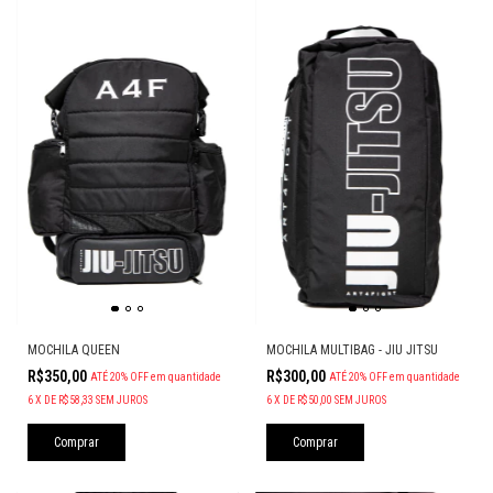
MOCHILA QUEEN
MOCHILA MULTIBAG - JIU JITSU
R$350,00
R$300,00
ATÉ 20% OFF
em quantidade
ATÉ 20% OFF
em quantidade
6
X
DE
R$58,33
SEM JUROS
6
X
DE
R$50,00
SEM JUROS