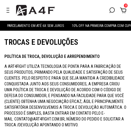
0
PARCELAMENTO EM ATÉ 6X SEM JUROS
10% OFF NA PRIMEIRA COMPRA COM CUPO
TROCAS E DEVOLUÇÕES
POLÍTICA DE TROCA, DEVOLUÇÃO E ARREPENDIMENTO
A ART4FIGHT UTILIZA TECNOLOGIA DE PONTA PARA A FABRICAÇÃO DE
SEUS PRODUTOS, PRIMANDO PELA QUALIDADE E SATISFAÇÃO DE SEUS
CLIENTES. PELO RESPEITO E PARA QUE SEJA MANTIDA A CREDIBILIDADE
CONQUISTADA JUNTO AOS SEUS CONSUMIDORES, A EMPRESA CRIOU
UMA POLÍTICA DE TROCA E DEVOLUÇÃO DE ACORDO COM O CÓDIGO DE
DEFESA DO CONSUMIDOR, E PENSANDO NA FACILIDADE PARA QUE VOCÊ
(CLIENTE) OBTENHA UMA NEGOCIAÇÃO EFICAZ, ÁGIL E PRINCIPALMENTE
SATISFATÓRIA DESENVOLVEMOS A TROCA E DEVOLUÇÃO AUTOMÁTICA. O
PROCESSO É SIMPLES, BASTA ENTRAR EM CONTATO PELO E-
MAIL:
CONTATO@ART4FIGHT.COM.BR
, NÚMERO DO PEDIDO E SOLICITAR A
TROCA /DEVOLUÇÃO APONTANDO O MOTIVO.