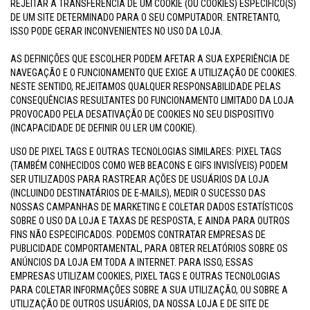
REJEITAR A TRANSFERÊNCIA DE UM COOKIE (OU COOKIES) ESPECÍFICO(S)
DE UM SITE DETERMINADO PARA O SEU COMPUTADOR. ENTRETANTO,
ISSO PODE GERAR INCONVENIENTES NO USO DA LOJA.
AS DEFINIÇÕES QUE ESCOLHER PODEM AFETAR A SUA EXPERIÊNCIA DE
NAVEGAÇÃO E O FUNCIONAMENTO QUE EXIGE A UTILIZAÇÃO DE COOKIES.
NESTE SENTIDO, REJEITAMOS QUALQUER RESPONSABILIDADE PELAS
CONSEQUÊNCIAS RESULTANTES DO FUNCIONAMENTO LIMITADO DA LOJA
PROVOCADO PELA DESATIVAÇÃO DE COOKIES NO SEU DISPOSITIVO
(INCAPACIDADE DE DEFINIR OU LER UM COOKIE).
USO DE PIXEL TAGS E OUTRAS TECNOLOGIAS SIMILARES: PIXEL TAGS
(TAMBÉM CONHECIDOS COMO WEB BEACONS E GIFS INVISÍVEIS) PODEM
SER UTILIZADOS PARA RASTREAR AÇÕES DE USUÁRIOS DA LOJA
(INCLUINDO DESTINATÁRIOS DE E-MAILS), MEDIR O SUCESSO DAS
NOSSAS CAMPANHAS DE MARKETING E COLETAR DADOS ESTATÍSTICOS
SOBRE O USO DA LOJA E TAXAS DE RESPOSTA, E AINDA PARA OUTROS
FINS NÃO ESPECIFICADOS. PODEMOS CONTRATAR EMPRESAS DE
PUBLICIDADE COMPORTAMENTAL, PARA OBTER RELATÓRIOS SOBRE OS
ANÚNCIOS DA LOJA EM TODA A INTERNET. PARA ISSO, ESSAS
EMPRESAS UTILIZAM COOKIES, PIXEL TAGS E OUTRAS TECNOLOGIAS
PARA COLETAR INFORMAÇÕES SOBRE A SUA UTILIZAÇÃO, OU SOBRE A
UTILIZAÇÃO DE OUTROS USUÁRIOS, DA NOSSA LOJA E DE SITE DE