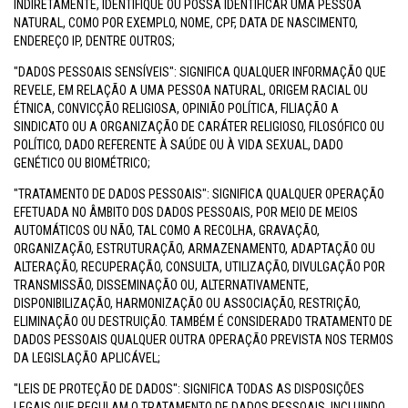
INDIRETAMENTE, IDENTIFIQUE OU POSSA IDENTIFICAR UMA PESSOA
NATURAL, COMO POR EXEMPLO, NOME, CPF, DATA DE NASCIMENTO,
ENDEREÇO IP, DENTRE OUTROS;
"DADOS PESSOAIS SENSÍVEIS": SIGNIFICA QUALQUER INFORMAÇÃO QUE
REVELE, EM RELAÇÃO A UMA PESSOA NATURAL, ORIGEM RACIAL OU
ÉTNICA, CONVICÇÃO RELIGIOSA, OPINIÃO POLÍTICA, FILIAÇÃO A
SINDICATO OU A ORGANIZAÇÃO DE CARÁTER RELIGIOSO, FILOSÓFICO OU
POLÍTICO, DADO REFERENTE À SAÚDE OU À VIDA SEXUAL, DADO
GENÉTICO OU BIOMÉTRICO;
"TRATAMENTO DE DADOS PESSOAIS": SIGNIFICA QUALQUER OPERAÇÃO
EFETUADA NO ÂMBITO DOS DADOS PESSOAIS, POR MEIO DE MEIOS
AUTOMÁTICOS OU NÃO, TAL COMO A RECOLHA, GRAVAÇÃO,
ORGANIZAÇÃO, ESTRUTURAÇÃO, ARMAZENAMENTO, ADAPTAÇÃO OU
ALTERAÇÃO, RECUPERAÇÃO, CONSULTA, UTILIZAÇÃO, DIVULGAÇÃO POR
TRANSMISSÃO, DISSEMINAÇÃO OU, ALTERNATIVAMENTE,
DISPONIBILIZAÇÃO, HARMONIZAÇÃO OU ASSOCIAÇÃO, RESTRIÇÃO,
ELIMINAÇÃO OU DESTRUIÇÃO. TAMBÉM É CONSIDERADO TRATAMENTO DE
DADOS PESSOAIS QUALQUER OUTRA OPERAÇÃO PREVISTA NOS TERMOS
DA LEGISLAÇÃO APLICÁVEL;
"LEIS DE PROTEÇÃO DE DADOS": SIGNIFICA TODAS AS DISPOSIÇÕES
LEGAIS QUE REGULAM O TRATAMENTO DE DADOS PESSOAIS, INCLUINDO,