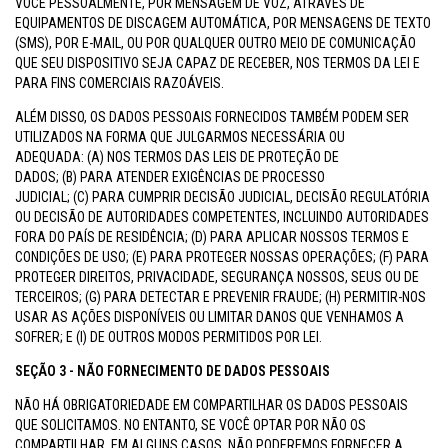
VOCÊ PESSOALMENTE, POR MENSAGEM DE VOZ, ATRAVÉS DE
EQUIPAMENTOS DE DISCAGEM AUTOMÁTICA, POR MENSAGENS DE TEXTO
(SMS), POR E-MAIL, OU POR QUALQUER OUTRO MEIO DE COMUNICAÇÃO
QUE SEU DISPOSITIVO SEJA CAPAZ DE RECEBER, NOS TERMOS DA LEI E
PARA FINS COMERCIAIS RAZOÁVEIS.
ALÉM DISSO, OS DADOS PESSOAIS FORNECIDOS TAMBÉM PODEM SER
UTILIZADOS NA FORMA QUE JULGARMOS NECESSÁRIA OU
ADEQUADA: (A) NOS TERMOS DAS LEIS DE PROTEÇÃO DE
DADOS; (B) PARA ATENDER EXIGÊNCIAS DE PROCESSO
JUDICIAL; (C) PARA CUMPRIR DECISÃO JUDICIAL, DECISÃO REGULATÓRIA
OU DECISÃO DE AUTORIDADES COMPETENTES, INCLUINDO AUTORIDADES
FORA DO PAÍS DE RESIDÊNCIA; (D) PARA APLICAR NOSSOS TERMOS E
CONDIÇÕES DE USO; (E) PARA PROTEGER NOSSAS OPERAÇÕES; (F) PARA
PROTEGER DIREITOS, PRIVACIDADE, SEGURANÇA NOSSOS, SEUS OU DE
TERCEIROS; (G) PARA DETECTAR E PREVENIR FRAUDE; (H) PERMITIR-NOS
USAR AS AÇÕES DISPONÍVEIS OU LIMITAR DANOS QUE VENHAMOS A
SOFRER; E (I) DE OUTROS MODOS PERMITIDOS POR LEI.
SEÇÃO 3 - NÃO FORNECIMENTO DE DADOS PESSOAIS
NÃO HÁ OBRIGATORIEDADE EM COMPARTILHAR OS DADOS PESSOAIS
QUE SOLICITAMOS. NO ENTANTO, SE VOCÊ OPTAR POR NÃO OS
COMPARTILHAR, EM ALGUNS CASOS, NÃO PODEREMOS FORNECER A