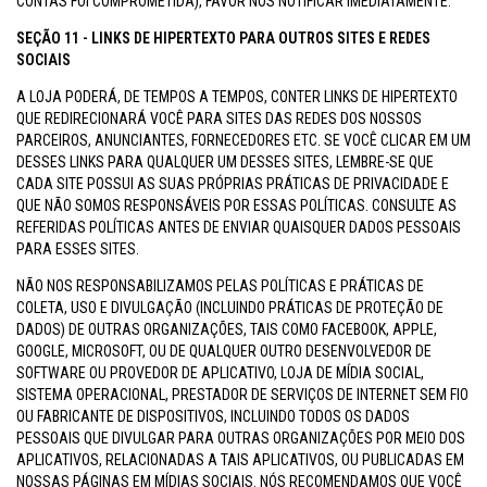
CONTAS FOI COMPROMETIDA), FAVOR NOS NOTIFICAR IMEDIATAMENTE.
SEÇÃO 11 - LINKS DE HIPERTEXTO PARA OUTROS SITES E REDES
SOCIAIS
A LOJA PODERÁ, DE TEMPOS A TEMPOS, CONTER LINKS DE HIPERTEXTO
QUE REDIRECIONARÁ VOCÊ PARA SITES DAS REDES DOS NOSSOS
PARCEIROS, ANUNCIANTES, FORNECEDORES ETC. SE VOCÊ CLICAR EM UM
DESSES LINKS PARA QUALQUER UM DESSES SITES, LEMBRE-SE QUE
CADA SITE POSSUI AS SUAS PRÓPRIAS PRÁTICAS DE PRIVACIDADE E
QUE NÃO SOMOS RESPONSÁVEIS POR ESSAS POLÍTICAS. CONSULTE AS
REFERIDAS POLÍTICAS ANTES DE ENVIAR QUAISQUER DADOS PESSOAIS
PARA ESSES SITES.
NÃO NOS RESPONSABILIZAMOS PELAS POLÍTICAS E PRÁTICAS DE
COLETA, USO E DIVULGAÇÃO (INCLUINDO PRÁTICAS DE PROTEÇÃO DE
DADOS) DE OUTRAS ORGANIZAÇÕES, TAIS COMO FACEBOOK, APPLE,
GOOGLE, MICROSOFT, OU DE QUALQUER OUTRO DESENVOLVEDOR DE
SOFTWARE OU PROVEDOR DE APLICATIVO, LOJA DE MÍDIA SOCIAL,
SISTEMA OPERACIONAL, PRESTADOR DE SERVIÇOS DE INTERNET SEM FIO
OU FABRICANTE DE DISPOSITIVOS, INCLUINDO TODOS OS DADOS
PESSOAIS QUE DIVULGAR PARA OUTRAS ORGANIZAÇÕES POR MEIO DOS
APLICATIVOS, RELACIONADAS A TAIS APLICATIVOS, OU PUBLICADAS EM
NOSSAS PÁGINAS EM MÍDIAS SOCIAIS. NÓS RECOMENDAMOS QUE VOCÊ