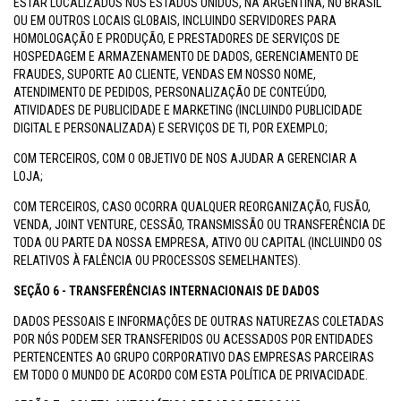
ESTAR LOCALIZADOS NOS ESTADOS UNIDOS, NA ARGENTINA, NO BRASIL
OU EM OUTROS LOCAIS GLOBAIS, INCLUINDO SERVIDORES PARA
HOMOLOGAÇÃO E PRODUÇÃO, E PRESTADORES DE SERVIÇOS DE
HOSPEDAGEM E ARMAZENAMENTO DE DADOS, GERENCIAMENTO DE
FRAUDES, SUPORTE AO CLIENTE, VENDAS EM NOSSO NOME,
ATENDIMENTO DE PEDIDOS, PERSONALIZAÇÃO DE CONTEÚDO,
ATIVIDADES DE PUBLICIDADE E MARKETING (INCLUINDO PUBLICIDADE
DIGITAL E PERSONALIZADA) E SERVIÇOS DE TI, POR EXEMPLO;
COM TERCEIROS, COM O OBJETIVO DE NOS AJUDAR A GERENCIAR A
LOJA;
COM TERCEIROS, CASO OCORRA QUALQUER REORGANIZAÇÃO, FUSÃO,
VENDA, JOINT VENTURE, CESSÃO, TRANSMISSÃO OU TRANSFERÊNCIA DE
TODA OU PARTE DA NOSSA EMPRESA, ATIVO OU CAPITAL (INCLUINDO OS
RELATIVOS À FALÊNCIA OU PROCESSOS SEMELHANTES).
SEÇÃO 6 - TRANSFERÊNCIAS INTERNACIONAIS DE DADOS
DADOS PESSOAIS E INFORMAÇÕES DE OUTRAS NATUREZAS COLETADAS
POR NÓS PODEM SER TRANSFERIDOS OU ACESSADOS POR ENTIDADES
PERTENCENTES AO GRUPO CORPORATIVO DAS EMPRESAS PARCEIRAS
EM TODO O MUNDO DE ACORDO COM ESTA POLÍTICA DE PRIVACIDADE.