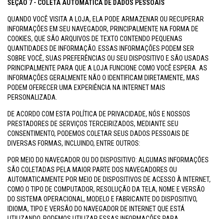
SEÇÃO 7 - COLETA AUTOMÁTICA DE DADOS PESSOAIS
QUANDO VOCÊ VISITA A LOJA, ELA PODE ARMAZENAR OU RECUPERAR
INFORMAÇÕES EM SEU NAVEGADOR, PRINCIPALMENTE NA FORMA DE
COOKIES, QUE SÃO ARQUIVOS DE TEXTO CONTENDO PEQUENAS
QUANTIDADES DE INFORMAÇÃO. ESSAS INFORMAÇÕES PODEM SER
SOBRE VOCÊ, SUAS PREFERÊNCIAS OU SEU DISPOSITIVO E SÃO USADAS
PRINCIPALMENTE PARA QUE A LOJA FUNCIONE COMO VOCÊ ESPERA. AS
INFORMAÇÕES GERALMENTE NÃO O IDENTIFICAM DIRETAMENTE, MAS
PODEM OFERECER UMA EXPERIÊNCIA NA INTERNET MAIS
PERSONALIZADA.
DE ACORDO COM ESTA POLÍTICA DE PRIVACIDADE, NÓS E NOSSOS
PRESTADORES DE SERVIÇOS TERCEIRIZADOS, MEDIANTE SEU
CONSENTIMENTO, PODEMOS COLETAR SEUS DADOS PESSOAIS DE
DIVERSAS FORMAS, INCLUINDO, ENTRE OUTROS:
POR MEIO DO NAVEGADOR OU DO DISPOSITIVO: ALGUMAS INFORMAÇÕES
SÃO COLETADAS PELA MAIOR PARTE DOS NAVEGADORES OU
AUTOMATICAMENTE POR MEIO DE DISPOSITIVOS DE ACESSO À INTERNET,
COMO O TIPO DE COMPUTADOR, RESOLUÇÃO DA TELA, NOME E VERSÃO
DO SISTEMA OPERACIONAL, MODELO E FABRICANTE DO DISPOSITIVO,
IDIOMA, TIPO E VERSÃO DO NAVEGADOR DE INTERNET QUE ESTÁ
UTILIZANDO. PODEMOS UTILIZAR ESSAS INFORMAÇÕES PARA