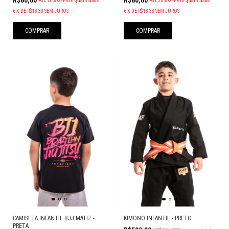
ATÉ 20% OFF
em quantidade
ATÉ 20% OFF
em quantidade
6
X
DE
R$13,33
SEM JUROS
6
X
DE
R$13,33
SEM JUROS
COMPRAR
COMPRAR
CAMISETA INFANTIL BJJ MATIZ -
KIMONO INFANTIL - PRETO
PRETA