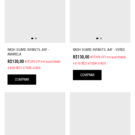
RASH GUARD INFANTIL A4F -
RASH GUARD INFANTIL A4F - VERDE
AMARELA
R$130,00
ATÉ 20% OFF
em quantidade
R$130,00
ATÉ 20% OFF
em quantidade
6
X
DE
R$21,67
SEM JUROS
6
X
DE
R$21,67
SEM JUROS
COMPRAR
COMPRAR