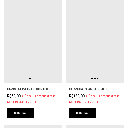
CAMISETA INFANTIL DONALD
BERMUDA INFANTIL GRAFITE
R$80,00
R$130,00
ATÉ 20% OFF
em quantidade
ATÉ 20% OFF
em quantidade
6
X
DE
R$13,33
SEM JUROS
6
X
DE
R$21,67
SEM JUROS
COMPRAR
COMPRAR