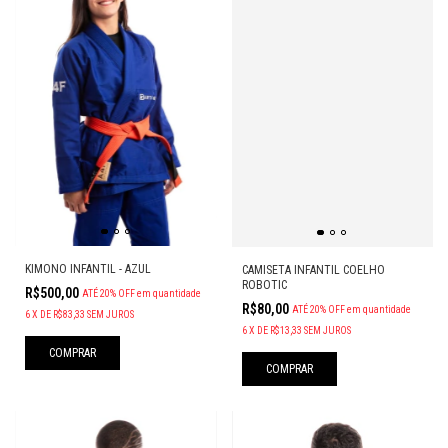
KIMONO INFANTIL - AZUL
CAMISETA INFANTIL COELHO
ROBOTIC
R$500,00
ATÉ 20% OFF
em quantidade
R$80,00
ATÉ 20% OFF
em quantidade
6
X
DE
R$83,33
SEM JUROS
6
X
DE
R$13,33
SEM JUROS
COMPRAR
COMPRAR