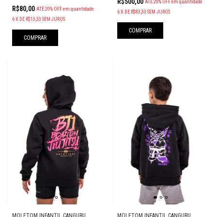
R$500,00
ATÉ 20% OFF
em quantidade
R$80,00
ATÉ 20% OFF
em quantidade
6
X
DE
R$83,33
SEM JUROS
6
X
DE
R$13,33
SEM JUROS
COMPRAR
COMPRAR
MOLETOM INFANTIL CANGURU
MOLETOM INFANTIL CANGURU