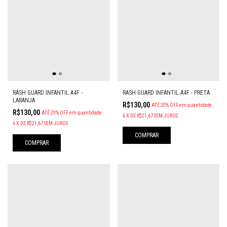
RASH GUARD INFANTIL A4F -
RASH GUARD INFANTIL A4F - PRETA
LARANJA
R$130,00
ATÉ 20% OFF
em quantidade
R$130,00
ATÉ 20% OFF
em quantidade
6
X
DE
R$21,67
SEM JUROS
6
X
DE
R$21,67
SEM JUROS
COMPRAR
COMPRAR