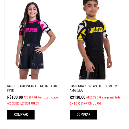
RASH GUARD INFANTIL GEOMETRIC
RASH GUARD INFANTIL GEOMETRIC
PINK
AMARELA
R$130,00
R$130,00
ATÉ 20% OFF
em quantidade
ATÉ 20% OFF
em quantidade
6
X
DE
R$21,67
SEM JUROS
6
X
DE
R$21,67
SEM JUROS
COMPRAR
COMPRAR