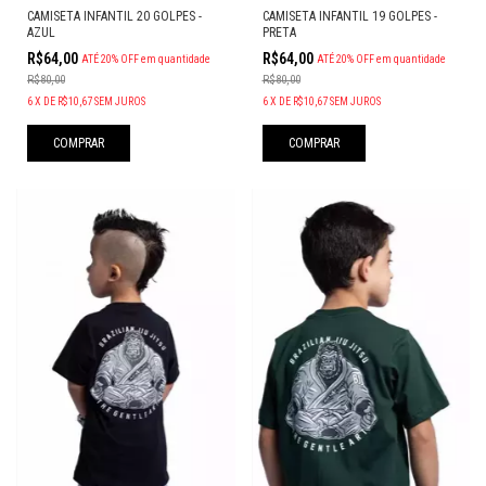
CAMISETA INFANTIL 20 GOLPES -
CAMISETA INFANTIL 19 GOLPES -
AZUL
PRETA
R$64,00
R$64,00
ATÉ 20% OFF
em quantidade
ATÉ 20% OFF
em quantidade
R$80,00
R$80,00
6
X
DE
R$10,67
SEM JUROS
6
X
DE
R$10,67
SEM JUROS
COMPRAR
COMPRAR