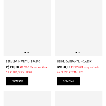
BERMUDA INFANTIL - BRASÃO
BERMUDA INFANTIL - CLASSIC
R$130,00
R$130,00
ATÉ 20% OFF
em quantidade
ATÉ 20% OFF
em quantidade
6
X
DE
R$21,67
SEM JUROS
6
X
DE
R$21,67
SEM JUROS
COMPRAR
COMPRAR