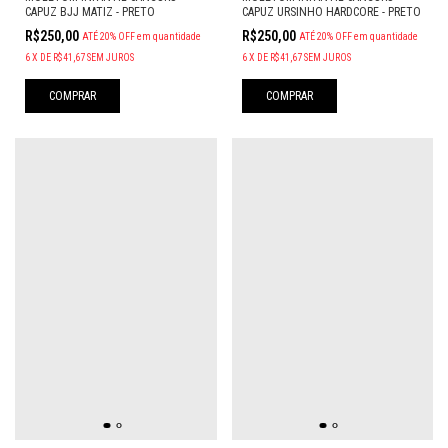
CAPUZ BJJ MATIZ - PRETO
CAPUZ URSINHO HARDCORE - PRETO
R$250,00
R$250,00
ATÉ 20% OFF
em quantidade
ATÉ 20% OFF
em quantidade
6
X
DE
R$41,67
SEM JUROS
6
X
DE
R$41,67
SEM JUROS
COMPRAR
COMPRAR