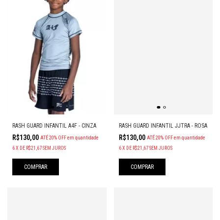
RASH GUARD INFANTIL A4F - CINZA
RASH GUARD INFANTIL JJTRA - ROSA
R$130,00
R$130,00
ATÉ 20% OFF
em quantidade
ATÉ 20% OFF
em quantidade
6
X
DE
R$21,67
SEM JUROS
6
X
DE
R$21,67
SEM JUROS
COMPRAR
COMPRAR