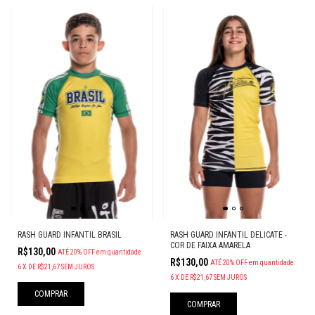
RASH GUARD INFANTIL DELICATE -
RASH GUARD INFANTIL BRASIL
COR DE FAIXA AMARELA
R$130,00
ATÉ 20% OFF
em quantidade
R$130,00
ATÉ 20% OFF
em quantidade
6
X
DE
R$21,67
SEM JUROS
6
X
DE
R$21,67
SEM JUROS
COMPRAR
COMPRAR