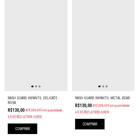
RASH GUARD INFANTIL DELICATE -
RASH GUARD INFANTIL METAL BEAR
ROSA
R$130,00
ATÉ 20% OFF
em quantidade
R$130,00
ATÉ 20% OFF
em quantidade
6
X
DE
R$21,67
SEM JUROS
6
X
DE
R$21,67
SEM JUROS
COMPRAR
COMPRAR