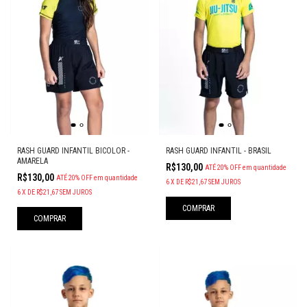
RASH GUARD INFANTIL BICOLOR -
RASH GUARD INFANTIL - BRASIL
AMARELA
R$130,00
ATÉ 20% OFF
em quantidade
R$130,00
ATÉ 20% OFF
em quantidade
6
X
DE
R$21,67
SEM JUROS
6
X
DE
R$21,67
SEM JUROS
COMPRAR
COMPRAR