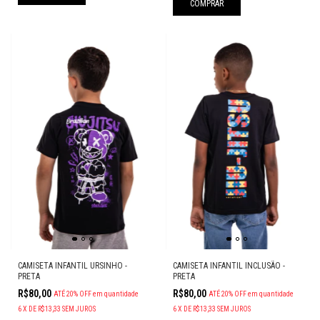
COMPRAR
CAMISETA INFANTIL URSINHO -
CAMISETA INFANTIL INCLUSÃO -
PRETA
PRETA
R$80,00
R$80,00
ATÉ 20% OFF
em quantidade
ATÉ 20% OFF
em quantidade
6
X
DE
R$13,33
SEM JUROS
6
X
DE
R$13,33
SEM JUROS