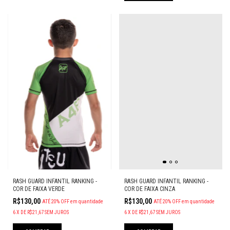
RASH GUARD INFANTIL RANKING -
RASH GUARD INFANTIL RANKING -
COR DE FAIXA VERDE
COR DE FAIXA CINZA
R$130,00
R$130,00
ATÉ 20% OFF
em quantidade
ATÉ 20% OFF
em quantidade
6
X
DE
R$21,67
SEM JUROS
6
X
DE
R$21,67
SEM JUROS