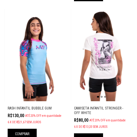
RASH INFANTIL BUBBLE GUM
CAMISETA INFANTIL STRONGER -
OFF WHITE
R$130,00
ATÉ 20% OFF
em quantidade
R$80,00
ATÉ 20% OFF
em quantidade
6
X
DE
R$21,67
SEM JUROS
6
X
DE
R$13,33
SEM JUROS
COMPRAR