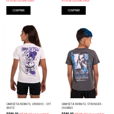
6
X
DE
R$13,33
SEM JUROS
6
X
DE
R$13,33
SEM JUROS
COMPRAR
COMPRAR
CAMISETA INFANTIL URSINHO - OFF
CAMISETA INFANTIL STRONGER -
WHITE
CHUMBO
R$80,00
R$80,00