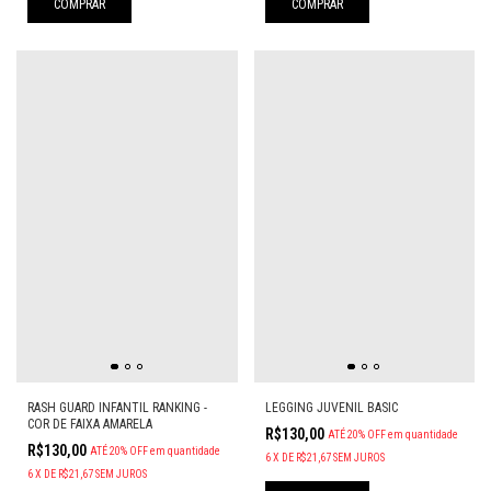
COMPRAR
COMPRAR
RASH GUARD INFANTIL RANKING -
LEGGING JUVENIL BASIC
COR DE FAIXA AMARELA
R$130,00
ATÉ 20% OFF
em quantidade
R$130,00
ATÉ 20% OFF
em quantidade
6
X
DE
R$21,67
SEM JUROS
6
X
DE
R$21,67
SEM JUROS