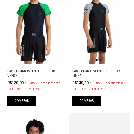
RASH GUARD INFANTIL BICOLOR -
RASH GUARD INFANTIL BICOLOR -
VERDE
CINZA
R$130,00
R$130,00
ATÉ 20% OFF
em quantidade
ATÉ 20% OFF
em quantidade
6
X
DE
R$21,67
SEM JUROS
6
X
DE
R$21,67
SEM JUROS
COMPRAR
COMPRAR