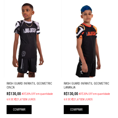
RASH GUARD INFANTIL GEOMETRIC
RASH GUARD INFANTIL GEOMETRIC
CINZA
LARANJA
R$130,00
R$130,00
ATÉ 20% OFF
em quantidade
ATÉ 20% OFF
em quantidade
6
X
DE
R$21,67
SEM JUROS
6
X
DE
R$21,67
SEM JUROS
COMPRAR
COMPRAR