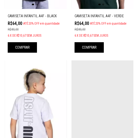
CAMISETA INFANTIL A4F - BLACK
CAMISETA INFANTIL A4F - VERDE
R$64,00
R$64,00
ATÉ 20% OFF
em quantidade
ATÉ 20% OFF
em quantidade
R$80,00
R$80,00
6
X
DE
R$10,67
SEM JUROS
6
X
DE
R$10,67
SEM JUROS
COMPRAR
COMPRAR