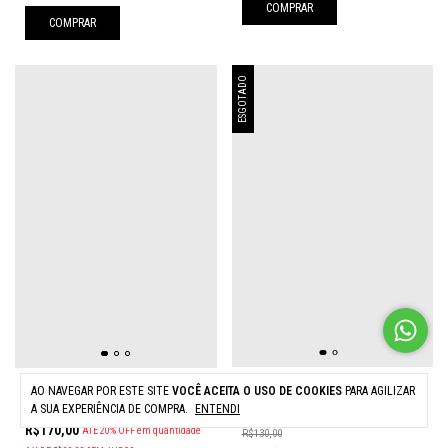
COMPRAR
COMPRAR
ESGOTADO
RASH GUARD INFANTIL - FIRE
CONJUNTO JUVENIL - TOP E
AO NAVEGAR POR ESTE SITE
VOCÊ ACEITA O USO DE COOKIES
PARA AGILIZAR
SHORTS ELÁSTICO
A SUA EXPERIÊNCIA DE COMPRA.
ENTENDI
R$104,00
R$170,00
ATÉ 20% OFF
em quantidade
R$130,00