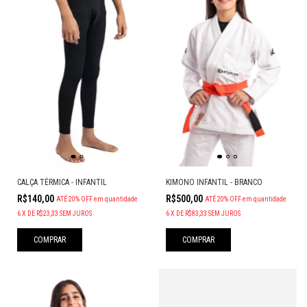
CALÇA TÉRMICA - INFANTIL
KIMONO INFANTIL - BRANCO
R$140,00
R$500,00
ATÉ 20% OFF
em quantidade
ATÉ 20% OFF
em quantidade
6
X
DE
R$23,33
SEM JUROS
6
X
DE
R$83,33
SEM JUROS
COMPRAR
COMPRAR