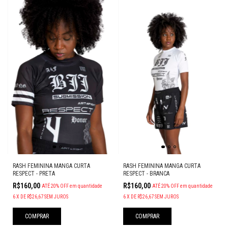
RASH FEMININA MANGA CURTA
RASH FEMININA MANGA CURTA
RESPECT - PRETA
RESPECT - BRANCA
R$160,00
R$160,00
ATÉ 20% OFF
em quantidade
ATÉ 20% OFF
em quantidade
6
X
DE
R$26,67
SEM JUROS
6
X
DE
R$26,67
SEM JUROS
COMPRAR
COMPRAR