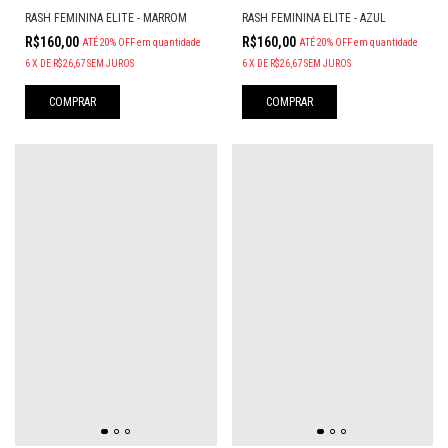
RASH FEMININA ELITE - MARROM
RASH FEMININA ELITE - AZUL
R$160,00
R$160,00
ATÉ 20% OFF
em quantidade
ATÉ 20% OFF
em quantidade
6
X
DE
R$26,67
SEM JUROS
6
X
DE
R$26,67
SEM JUROS
COMPRAR
COMPRAR