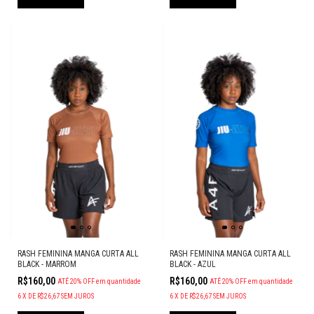
RASH FEMININA MANGA CURTA ALL
RASH FEMININA MANGA CURTA ALL
BLACK - MARROM
BLACK - AZUL
R$160,00
R$160,00
ATÉ 20% OFF
em quantidade
ATÉ 20% OFF
em quantidade
6
X
DE
R$26,67
SEM JUROS
6
X
DE
R$26,67
SEM JUROS