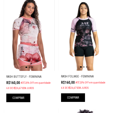
RASH FOLIAGE - FEMININA
RASH BUTTEFLY - FEMININA
R$160,00
R$160,00
ATÉ 20% OFF
em quantidade
ATÉ 20% OFF
em quantidade
6
X
DE
R$26,67
SEM JUROS
6
X
DE
R$26,67
SEM JUROS
COMPRAR
COMPRAR