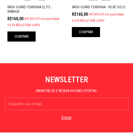
RASH GUARD FEMININA ELITE -
RASH GUARD FEMININA - ROSÊ GOLD
BRANCA
R$160,00
ATÉ 20% OFF
em quantidade
R$160,00
ATÉ 20% OFF
em quantidade
6
X
DE
R$26,67
SEM JUROS
6
X
DE
R$26,67
SEM JUROS
COMPRAR
COMPRAR
NEWSLETTER
CADASTRE-SE E RECEBA NOSSAS OFERTAS.