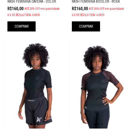
RASH FEMININA CAVEIRA - COLOR
RASH FEMININA BICOLOR - ROXA
R$160,00
R$160,00
ATÉ 20% OFF
em quantidade
ATÉ 20% OFF
em quantidade
6
X
DE
R$26,67
SEM JUROS
6
X
DE
R$26,67
SEM JUROS
COMPRAR
COMPRAR