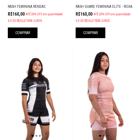
RASH FEMININA RENDAS
RASH GUARD FEMININA ELITE - ROXA
R$160,00
R$160,00
ATÉ 20% OFF
em quantidade
ATÉ 20% OFF
em quantidade
6
X
DE
R$26,67
SEM JUROS
6
X
DE
R$26,67
SEM JUROS
COMPRAR
COMPRAR