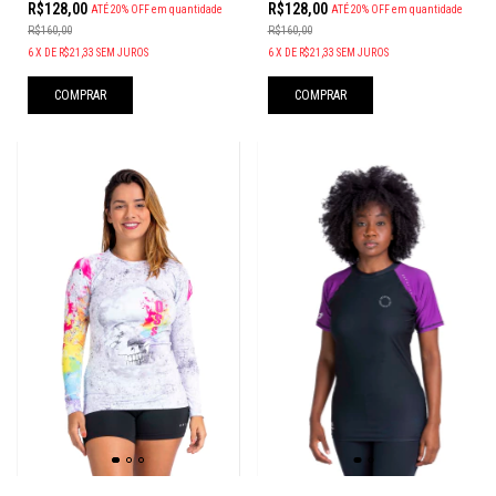
R$128,00
R$128,00
ATÉ 20% OFF
em quantidade
ATÉ 20% OFF
em quantidade
R$160,00
R$160,00
6
X
DE
R$21,33
SEM JUROS
6
X
DE
R$21,33
SEM JUROS
COMPRAR
COMPRAR