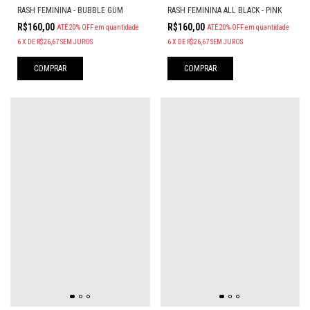
RASH FEMININA - BUBBLE GUM
RASH FEMININA ALL BLACK - PINK
R$160,00
R$160,00
ATÉ 20% OFF
em quantidade
ATÉ 20% OFF
em quantidade
6
X
DE
R$26,67
SEM JUROS
6
X
DE
R$26,67
SEM JUROS
COMPRAR
COMPRAR