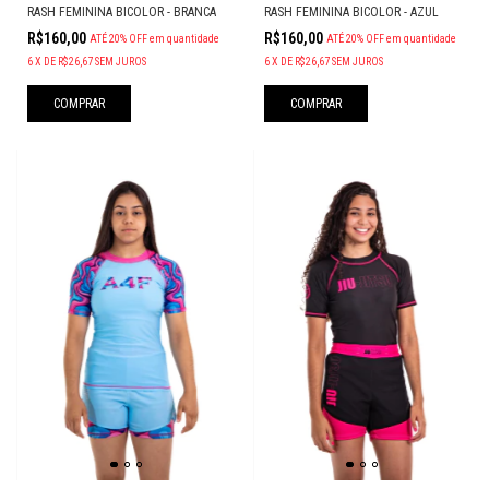
RASH FEMININA BICOLOR - AZUL
RASH FEMININA BICOLOR - BRANCA
R$160,00
R$160,00
ATÉ 20% OFF
em quantidade
ATÉ 20% OFF
em quantidade
6
X
DE
R$26,67
SEM JUROS
6
X
DE
R$26,67
SEM JUROS
COMPRAR
COMPRAR