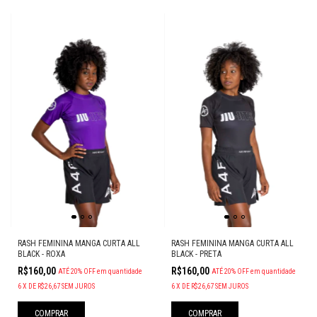
RASH FEMININA MANGA CURTA ALL
RASH FEMININA MANGA CURTA ALL
BLACK - ROXA
BLACK - PRETA
R$160,00
R$160,00
ATÉ 20% OFF
em quantidade
ATÉ 20% OFF
em quantidade
6
X
DE
R$26,67
SEM JUROS
6
X
DE
R$26,67
SEM JUROS
COMPRAR
COMPRAR