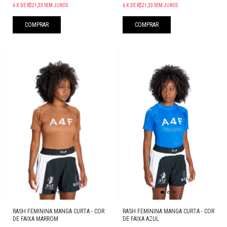
6
X
DE
R$21,33
SEM JUROS
6
X
DE
R$21,33
SEM JUROS
COMPRAR
COMPRAR
RASH FEMININA MANGA CURTA - COR
RASH FEMININA MANGA CURTA - COR
DE FAIXA MARROM
DE FAIXA AZUL