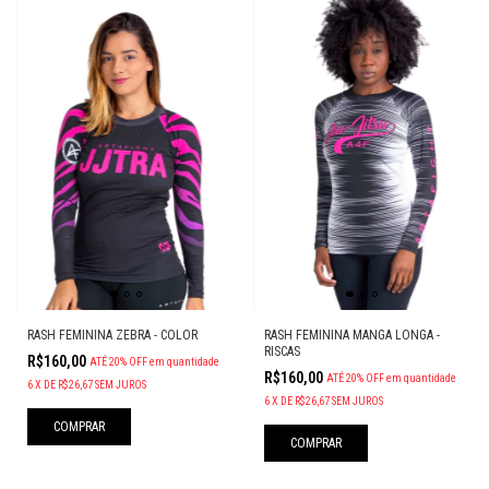
RASH FEMININA ZEBRA - COLOR
RASH FEMININA MANGA LONGA -
RISCAS
R$160,00
ATÉ 20% OFF
em quantidade
R$160,00
ATÉ 20% OFF
em quantidade
6
X
DE
R$26,67
SEM JUROS
6
X
DE
R$26,67
SEM JUROS
COMPRAR
COMPRAR