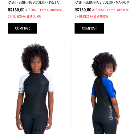
RASH FEMININA BICOLOR - MARROM
RASH FEMININA BICOLOR - PRETA
R$160,00
R$160,00
ATÉ 20% OFF
em quantidade
ATÉ 20% OFF
em quantidade
6
X
DE
R$26,67
SEM JUROS
6
X
DE
R$26,67
SEM JUROS
COMPRAR
COMPRAR