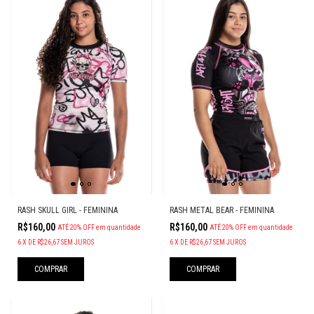
RASH SKULL GIRL - FEMININA
RASH METAL BEAR - FEMININA
R$160,00
R$160,00
ATÉ 20% OFF
em quantidade
ATÉ 20% OFF
em quantidade
6
X
DE
R$26,67
SEM JUROS
6
X
DE
R$26,67
SEM JUROS
COMPRAR
COMPRAR