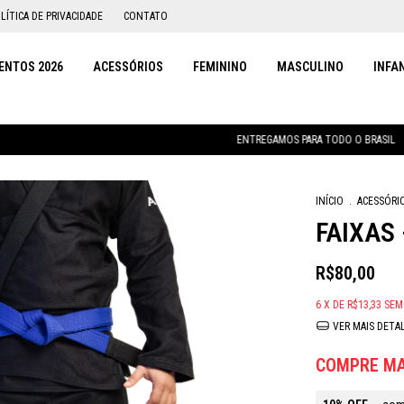
LÍTICA DE PRIVACIDADE
CONTATO
NTOS 2026
ACESSÓRIOS
FEMININO
MASCULINO
INFA
ENTREGAMOS PARA TODO O BRASIL
INÍCIO
.
ACESSÓRI
FAIXAS 
R$80,00
6
X DE
R$13,33
SEM
VER MAIS DETA
COMPRE MA