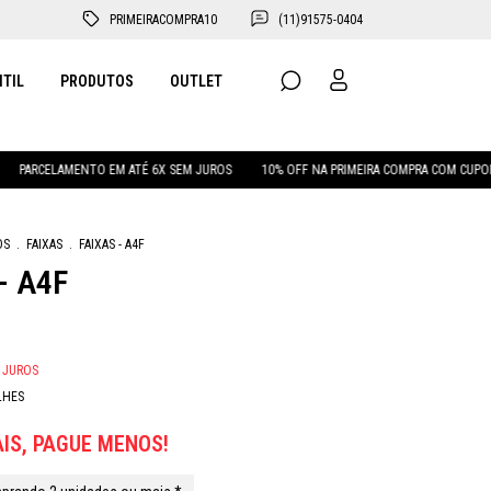
PRIMEIRACOMPRA10
(11)91575-0404
NTIL
PRODUTOS
OUTLET
PARCELAMENTO EM ATÉ 6X SEM JUROS
10% OFF NA PRIMEIRA COMPRA COM CUPOM: 
OS
.
FAIXAS
.
FAIXAS - A4F
- A4F
 JUROS
LHES
IS, PAGUE MENOS!