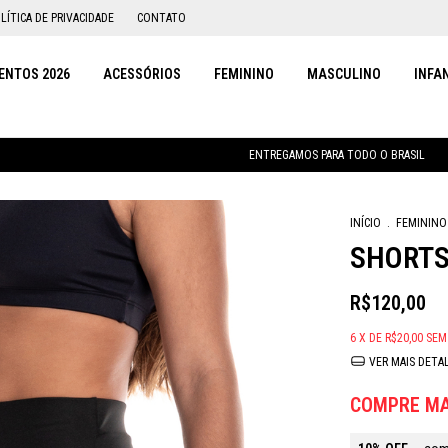
LÍTICA DE PRIVACIDADE
CONTATO
NTOS 2026
ACESSÓRIOS
FEMININO
MASCULINO
INFA
ENTREGAMOS PARA TODO O BRASIL
PAR
INÍCIO
.
FEMININO
SHORTS
R$120,00
6
X DE
R$20,00
SEM
VER MAIS DETA
COMPRE MA