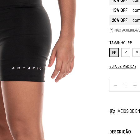
10% OFF
com
15% OFF
com
20% OFF
com
(*) NÃO ACUMULÁ
TAMANHO:
PP
PP
P
M
GUIA DE MEDIDAS
MEIOS DE EN
DESCRIÇÃO