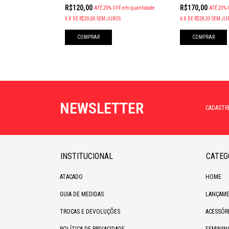
R$120,00
R$170,00
ATÉ 20% OFF
em quantidade
ATÉ 20% 
6
X
DE
R$20,00
SEM JUROS
6
X
DE
R$28,33
SEM JU
COMPRAR
COMPRAR
NEWSLETTER
CADASTR
INSTITUCIONAL
CATEG
ATACADO
HOME
GUIA DE MEDIDAS
LANÇAME
TROCAS E DEVOLUÇÕES
ACESSÓR