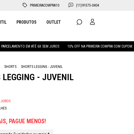
PRIMEIRACOMPRA10
(11)91575-0404
NTIL
PRODUTOS
OUTLET
CELAMENTO EM ATÉ 6X SEM JUROS
10% OFF NA PRIMEIRA COMPRA COM CUPOM: PRI
.
SHORTS
.
SHORTS LEGGING - JUVENIL
 LEGGING - JUVENIL
 JUROS
LHES
IS, PAGUE MENOS!