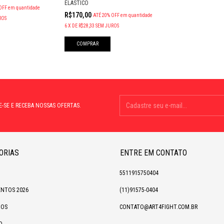
ELÁSTICO
OFF
em quantidade
R$170,00
ATÉ 20% OFF
em quantidade
ROS
6
X
DE
R$28,33
SEM JUROS
COMPRAR
E-SE E RECEBA NOSSAS OFERTAS.
ORIAS
ENTRE EM CONTATO
5511915750404
NTOS 2026
(11)91575-0404
IOS
CONTATO@ART4FIGHT.COM.BR