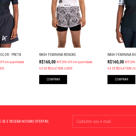
RASH FEMININA RENDAS
COLOR - PRETA
RASH FEMININA BI
R$160,00
R$160,00
ATÉ 20% OFF
em quantidade
OFF
em quantidade
ATÉ 20%
6
X
DE
R$26,67
SEM JUROS
ROS
6
X
DE
R$26,67
SEM JU
COMPRAR
COMPRAR
E-SE E RECEBA NOSSAS OFERTAS.