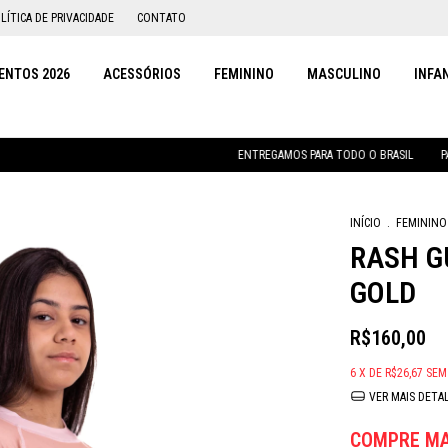
LÍTICA DE PRIVACIDADE
CONTATO
NTOS 2026
ACESSÓRIOS
FEMININO
MASCULINO
INFA
ENTREGAMOS PARA TODO O BRASIL
PARCELAMENT
INÍCIO
.
FEMININO
RASH G
GOLD
R$160,00
6
X DE
R$26,67
SEM
VER MAIS DETA
COMPRE MA