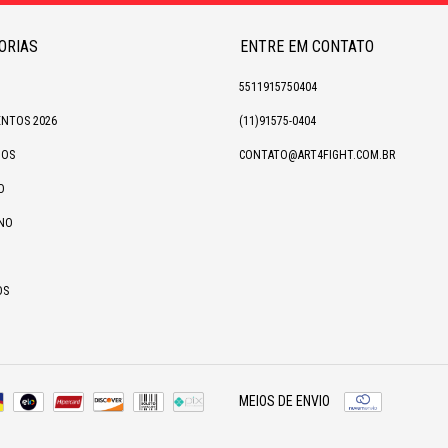
ORIAS
ENTRE EM CONTATO
5511915750404
NTOS 2026
(11)91575-0404
IOS
CONTATO@ART4FIGHT.COM.BR
O
NO
OS
MEIOS DE ENVIO