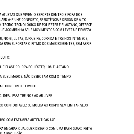
A ATLETAS QUE VIVEM O ESPORTE DENTRO E FORA DOS
UARD A4F UNE CONFORTO, RESISTÊNCIA E DESIGN DE ALTO
OM TECIDO TECNOLÓGICO DE POLIÉSTER E ELASTANO, OFERECE
QUE ACOMPANHA SEUS MOVIMENTOS COM LEVEZA E FIRMEZA.
SU, NO-GI, LUTAS, SURF, BIKE, CORRIDA E TREINOS INTENSOS,
ADA PARA SUPORTAR O RITMO DOS MAIS EXIGENTES, SEM ABRIR
ODUTO:
L E ELÁSTICO: 90% POLIÉSTER, 10% ELASTANO
% SUBLIMADOS: NÃO DESBOTAM COM O TEMPO
DA E CONFORTO TÉRMICO
: IDEAL PARA TREINOS AO AR LIVRE
CO CONFORTÁVEL: SE MOLDA AO CORPO SEM LIMITAR SEUS
IVO COM ESTAMPAS AUTÊNTICAS A4F
RA ENCARAR QUALQUER DESAFIO COM UMA RASH GUARD FEITA
SUA EVOLUÇÃO.