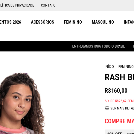
LÍTICA DE PRIVACIDADE
CONTATO
NTOS 2026
ACESSÓRIOS
FEMININO
MASCULINO
INFA
ENTREGAMOS PARA TODO O BRASIL
PARCE
INÍCIO
.
FEMININO
RASH B
R$160,00
6
X DE
R$26,67
SEM
VER MAIS DETA
COMPRE MA