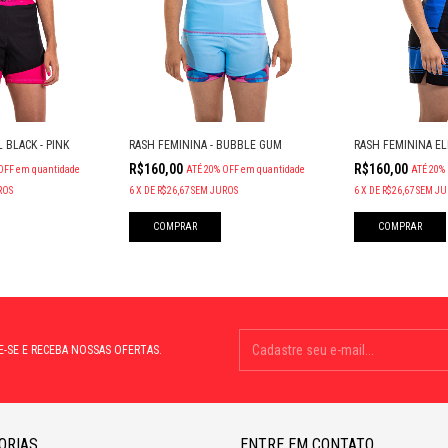
 BLACK - PINK
RASH FEMININA - BUBBLE GUM
RASH FEMININA EL
R$160,00
R$160,00
OFF
em quantidade
ATÉ 20% OFF
em quantidade
ATÉ 20%
ROS
6
X
DE
R$26,67
SEM JUROS
6
X
DE
R$26,67
SEM JU
COMPRAR
COMPRAR
E-SE E RECEBA NOSSAS OFERTAS.
ORIAS
ENTRE EM CONTATO