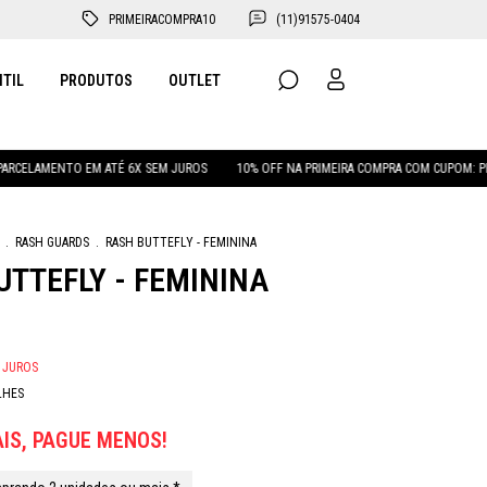
PRIMEIRACOMPRA10
(11)91575-0404
NTIL
PRODUTOS
OUTLET
LAMENTO EM ATÉ 6X SEM JUROS
10% OFF NA PRIMEIRA COMPRA COM CUPOM: PRIME
.
RASH GUARDS
.
RASH BUTTEFLY - FEMININA
UTTEFLY - FEMININA
 JUROS
LHES
IS, PAGUE MENOS!