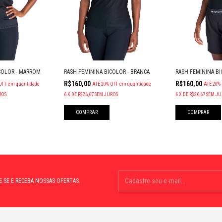
COLOR - MARROM
RASH FEMININA BICOLOR - BRANCA
RASH FEMININA BI
R$160,00
R$160,00
OFF
em quantidade
ATÉ 20% OFF
em quantidade
ATÉ 20%
ROS
6
X
DE
R$26,67
SEM JUROS
6
X
DE
R$26,67
SEM JU
COMPRAR
COMPRAR
E-SE E RECEBA NOSSAS OFERTAS.