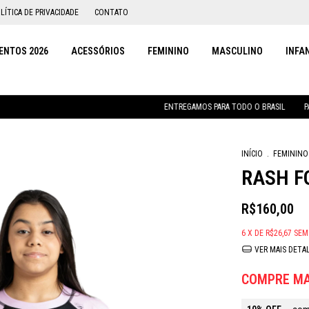
LÍTICA DE PRIVACIDADE
CONTATO
NTOS 2026
ACESSÓRIOS
FEMININO
MASCULINO
INFA
ENTREGAMOS PARA TODO O BRASIL
PARCELAMENT
INÍCIO
.
FEMININO
RASH F
R$160,00
6
X DE
R$26,67
SEM
VER MAIS DETA
COMPRE MA