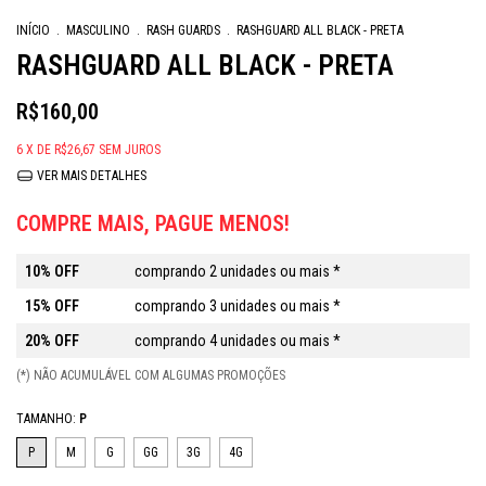
INÍCIO
.
MASCULINO
.
RASH GUARDS
.
RASHGUARD ALL BLACK - PRETA
RASHGUARD ALL BLACK - PRETA
R$160,00
6
X DE
R$26,67
SEM JUROS
VER MAIS DETALHES
COMPRE MAIS, PAGUE MENOS!
10% OFF
comprando 2 unidades ou mais *
15% OFF
comprando 3 unidades ou mais *
20% OFF
comprando 4 unidades ou mais *
(*) NÃO ACUMULÁVEL COM ALGUMAS PROMOÇÕES
TAMANHO:
P
P
M
G
GG
3G
4G