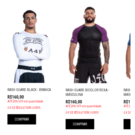
RASH GUARD BLACK - BRANCA
RASH GUARD BICOLOR ROXA -
RASH B
MASCULINA
MASCUL
R$160,00
R$160,00
R$160
ATÉ 20% OFF
em quantidade
ATÉ 20% OFF
em quantidade
ATÉ 20%
6
X
DE
R$26,67
SEM JUROS
6
X
DE
R$26,67
SEM JUROS
6
X
DE
R$
COMPRAR
COMPRAR
CO