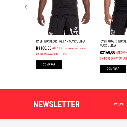
- BRANCA
RASH BICOLOR PRETA - MASCULINA
RASH GUARD BICOL
MASCULINA
R$160,00
OFF
em quantidade
ATÉ 20% OFF
em quantidade
R$160,00
ATÉ 20% 
ROS
6
X
DE
R$26,67
SEM JUROS
6
X
DE
R$26,67
SEM JU
COMPRAR
COMPRAR
NEWSLETTER
CADASTR