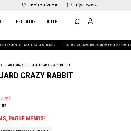
PRIMEIRACOMPRA10
(11)91575-0404
NTIL
PRODUTOS
OUTLET
O EM ATÉ 6X SEM JUROS
10% OFF NA PRIMEIRA COMPRA COM CUPOM: PRIMEIRACOM
NO
.
RASH GUARDS
.
RASH GUARD CRAZY RABBIT
UARD CRAZY RABBIT
 JUROS
LHES
IS, PAGUE MENOS!