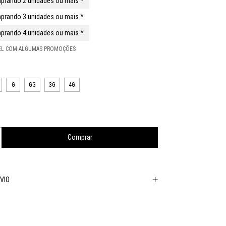
prando 2 unidades ou mais *
prando 3 unidades ou mais *
prando 4 unidades ou mais *
VEL COM ALGUMAS PROMOÇÕES
G
GG
3G
4G
VIO