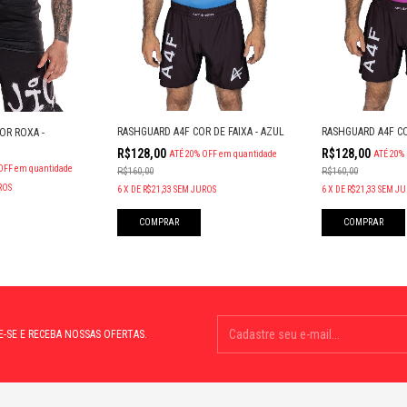
RASHGUARD A4F COR DE FAIXA - AZUL
RASHGUARD A4F CO
OR ROXA -
R$128,00
R$128,00
ATÉ 20% OFF
em quantidade
ATÉ 20%
OFF
em quantidade
R$160,00
R$160,00
ROS
6
X
DE
R$21,33
SEM JUROS
6
X
DE
R$21,33
SEM JU
COMPRAR
COMPRAR
E-SE E RECEBA NOSSAS OFERTAS.