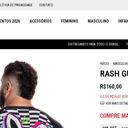
LÍTICA DE PRIVACIDADE
CONTATO
NTOS 2026
ACESSÓRIOS
FEMININO
MASCULINO
INFA
ENTREGAMOS PARA TODO O BRASIL
PARCELAMENT
INÍCIO
.
MASCULI
RASH G
R$160,00
6
X DE
R$26,67
SEM
VER MAIS DETA
COMPRE MA