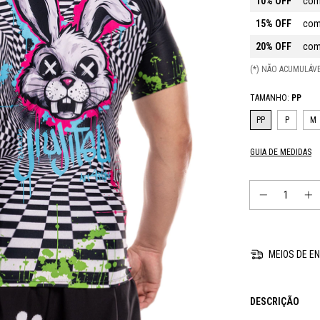
10% OFF
com
15% OFF
com
20% OFF
com
(*) NÃO ACUMULÁ
TAMANHO:
PP
PP
P
M
GUIA DE MEDIDAS
MEIOS DE EN
DESCRIÇÃO