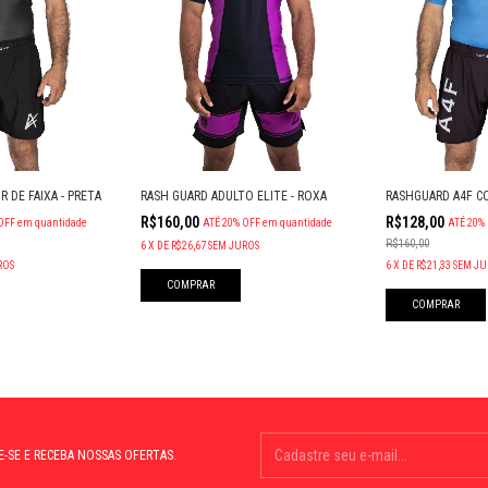
RASHGUARD A4F CO
 DE FAIXA - PRETA
RASH GUARD ADULTO ELITE - ROXA
R$128,00
R$160,00
ATÉ 20%
OFF
em quantidade
ATÉ 20% OFF
em quantidade
R$160,00
6
X
DE
R$26,67
SEM JUROS
6
X
DE
R$21,33
SEM JU
ROS
COMPRAR
COMPRAR
E-SE E RECEBA NOSSAS OFERTAS.