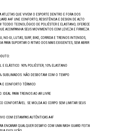
A ATLETAS QUE VIVEM O ESPORTE DENTRO E FORA DOS
UARD A4F UNE CONFORTO, RESISTÊNCIA E DESIGN DE ALTO
OM TECIDO TECNOLÓGICO DE POLIÉSTER E ELASTANO, OFERECE
QUE ACOMPANHA SEUS MOVIMENTOS COM LEVEZA E FIRMEZA.
SU, NO-GI, LUTAS, SURF, BIKE, CORRIDA E TREINOS INTENSOS,
ADA PARA SUPORTAR O RITMO DOS MAIS EXIGENTES, SEM ABRIR
ODUTO:
L E ELÁSTICO: 90% POLIÉSTER, 10% ELASTANO
% SUBLIMADOS: NÃO DESBOTAM COM O TEMPO
DA E CONFORTO TÉRMICO
: IDEAL PARA TREINOS AO AR LIVRE
CO CONFORTÁVEL: SE MOLDA AO CORPO SEM LIMITAR SEUS
IVO COM ESTAMPAS AUTÊNTICAS A4F
RA ENCARAR QUALQUER DESAFIO COM UMA RASH GUARD FEITA
SUA EVOLUÇÃO.