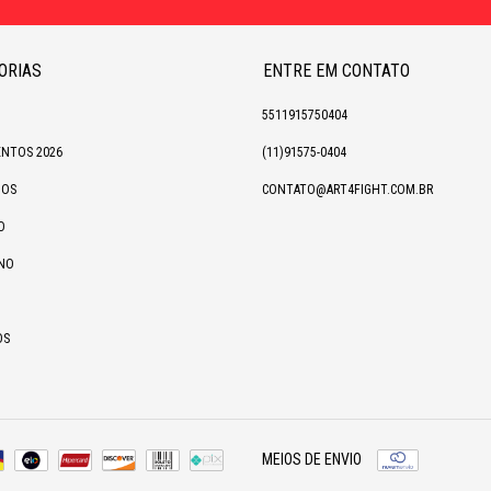
ORIAS
ENTRE EM CONTATO
5511915750404
NTOS 2026
(11)91575-0404
IOS
CONTATO@ART4FIGHT.COM.BR
O
NO
OS
MEIOS DE ENVIO