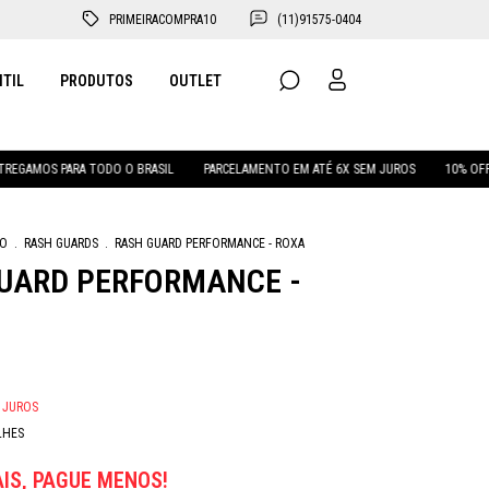
PRIMEIRACOMPRA10
(11)91575-0404
NTIL
PRODUTOS
OUTLET
A TODO O BRASIL
PARCELAMENTO EM ATÉ 6X SEM JUROS
10% OFF NA PRIMEIR
NO
.
RASH GUARDS
.
RASH GUARD PERFORMANCE - ROXA
UARD PERFORMANCE -
 JUROS
LHES
IS, PAGUE MENOS!