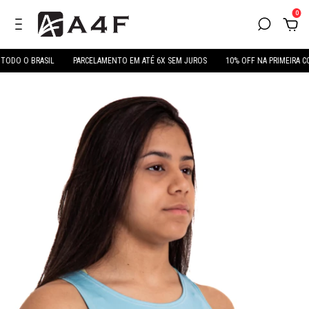
0
ODO O BRASIL
PARCELAMENTO EM ATÉ 6X SEM JUROS
10% OFF NA PRIMEIRA CO