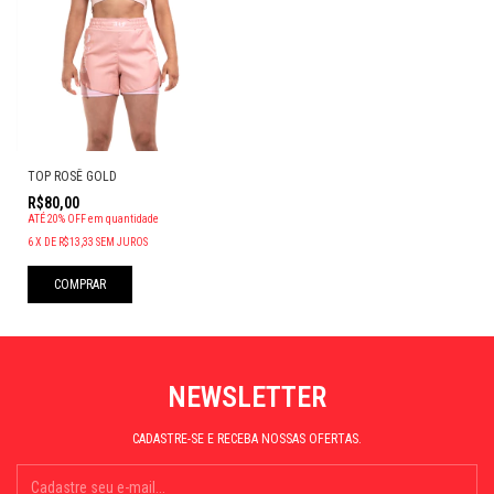
TOP ROSÊ GOLD
R$80,00
ATÉ 20% OFF
em quantidade
6
X
DE
R$13,33
SEM JUROS
COMPRAR
NEWSLETTER
CADASTRE-SE E RECEBA NOSSAS OFERTAS.