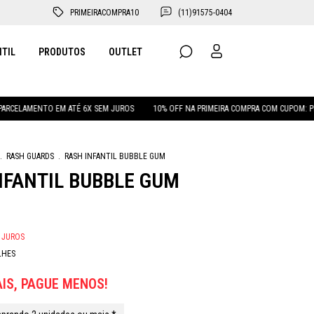
PRIMEIRACOMPRA10
(11)91575-0404
NTIL
PRODUTOS
OUTLET
O EM ATÉ 6X SEM JUROS
10% OFF NA PRIMEIRA COMPRA COM CUPOM: PRIMEIRACOM
.
RASH GUARDS
.
RASH INFANTIL BUBBLE GUM
NFANTIL BUBBLE GUM
 JUROS
LHES
IS, PAGUE MENOS!