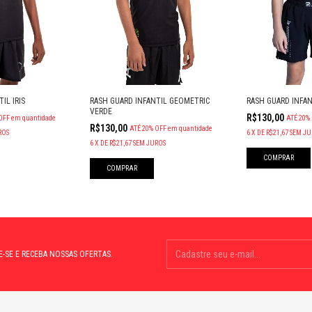
IL IRIS
RASH GUARD INFANTIL GEOMETRIC
RASH GUARD INFAN
VERDE
R$130,00
OFF
em quantidade
ATÉ 20%
R$130,00
ATÉ 20% OFF
em quantidade
ROS
6
X
DE
R$21,67
SEM JU
6
X
DE
R$21,67
SEM JUROS
COMPRAR
COMPRAR
E-SE E RECEBA NOSSAS OFERTAS.