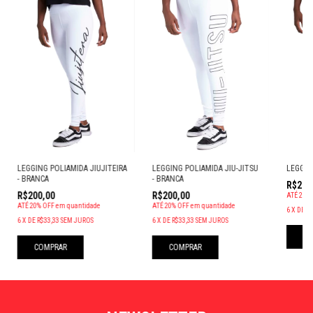
LEGGING POLIAMIDA JIUJITEIRA
LEGGING POLIAMIDA JIU-JITSU
LEGGIN
- BRANCA
- BRANCA
R$200
R$200,00
R$200,00
ATÉ 20%
ATÉ 20% OFF
em quantidade
ATÉ 20% OFF
em quantidade
6
X
DE
R$
6
X
DE
R$33,33
SEM JUROS
6
X
DE
R$33,33
SEM JUROS
CO
COMPRAR
COMPRAR