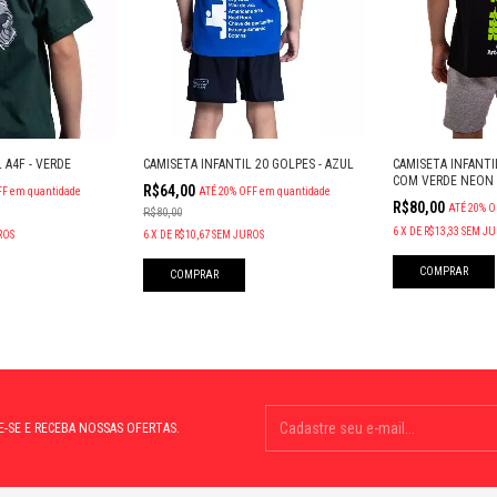
 A4F - VERDE
CAMISETA INFANTIL 20 GOLPES - AZUL
CAMISETA INFANTI
COM VERDE NEON
R$64,00
FF
em quantidade
ATÉ 20% OFF
em quantidade
R$80,00
ATÉ 20% O
R$80,00
6
X
DE
R$13,33
SEM JU
ROS
6
X
DE
R$10,67
SEM JUROS
COMPRAR
COMPRAR
E-SE E RECEBA NOSSAS OFERTAS.