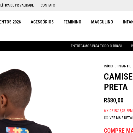
LÍTICA DE PRIVACIDADE
CONTATO
NTOS 2026
ACESSÓRIOS
FEMININO
MASCULINO
INFA
ENTREGAMOS PARA TODO O BRASIL
PARCELAMENT
INÍCIO
.
INFANTIL
CAMISE
PRETA
R$80,00
6
X DE
R$13,33
SEM
VER MAIS DETA
COMPRE MA