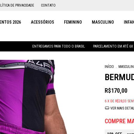
LÍTICA DE PRIVACIDADE
CONTATO
NTOS 2026
ACESSÓRIOS
FEMININO
MASCULINO
INFA
ENTREGAMOS PARA TODO O BRASIL
PARCELAMENTO EM ATÉ 6X SEM JUROS
INÍCIO
.
MASCULI
BERMUD
R$170,00
6
X DE
R$28,33
SEM
VER MAIS DETA
COMPRE MA