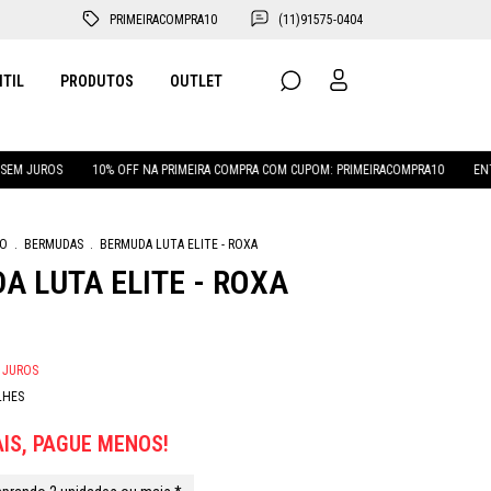
PRIMEIRACOMPRA10
(11)91575-0404
NTIL
PRODUTOS
OUTLET
10% OFF NA PRIMEIRA COMPRA COM CUPOM: PRIMEIRACOMPRA10
ENTREGAMOS PARA 
NO
.
BERMUDAS
.
BERMUDA LUTA ELITE - ROXA
A LUTA ELITE - ROXA
 JUROS
LHES
IS, PAGUE MENOS!