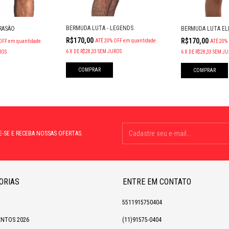
BERMUDA LUTA - LEGENDS
RASÃO
BERMUDA LUTA ELI
R$170,00
R$170,00
ATÉ 20% OFF
em quantidade
OFF
em quantidade
ATÉ 20%
6
X
DE
R$28,33
SEM JUROS
ROS
6
X
DE
R$28,33
SEM JU
COMPRAR
COMPRAR
E-SE E RECEBA NOSSAS OFERTAS.
ORIAS
ENTRE EM CONTATO
5511915750404
NTOS 2026
(11)91575-0404