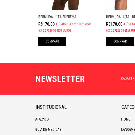
 SAFE SCAPE
BERMUDA LUTA SUPREMA
BERMUDA LUTA - B
R$170,00
R$170,00
OFF
em quantidade
ATÉ 20% OFF
em quantidade
ATÉ 20% 
ROS
6
X
DE
R$28,33
SEM JUROS
6
X
DE
R$28,33
SEM JU
COMPRAR
COMPRAR
NEWSLETTER
CADASTR
INSTITUCIONAL
CATEG
ATACADO
HOME
GUIA DE MEDIDAS
LANÇAME