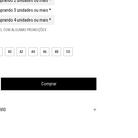
prando 2 unidades ou mais *
prando 3 unidades ou mais *
prando 4 unidades ou mais *
VEL COM ALGUMAS PROMOÇÕES
40
42
44
46
48
50
VIO